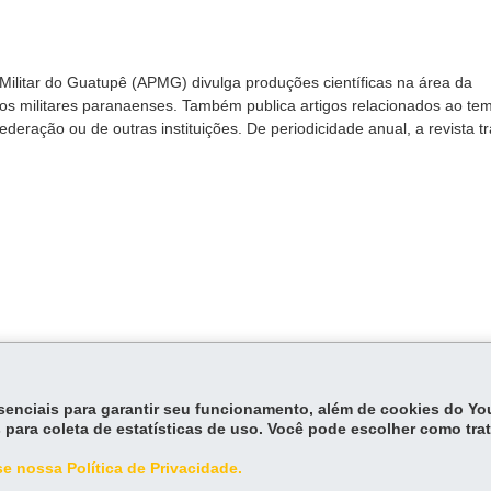
l Militar do Guatupê (APMG) divulga produções científicas na área da
iros militares paranaenses. Também publica artigos relacionados ao te
deração ou de outras instituições. De periodicidade anual, a revista tr
essenciais para garantir seu funcionamento, além de cookies do Y
 para coleta de estatísticas de uso. Você pode escolher como tra
e nossa Política de Privacidade.