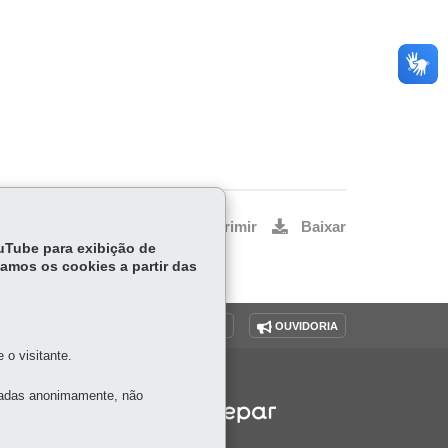
Voltar
Início
Imprimir
Baixar
ouTube para exibição de
tamos os cookies a partir das
O SITE
DENUNCIE CORRUPÇÃO
OUVIDORIA
o visitante.
tadas anonimamente, não