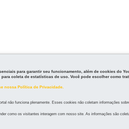
essenciais para garantir seu funcionamento, além de cookies do Y
 para coleta de estatísticas de uso. Você pode escolher como tra
e nossa Política de Privacidade.
MAPA D
rtal não funciona plenamente. Esses cookies não coletam informações sobre 
DO PARANÁ
der como os visitantes interagem com nosso site. As informações são cole
AL MILITAR DO GUATUPÊ
-
83075-000
-
São José dos Pinhais
-
PR
MAPA