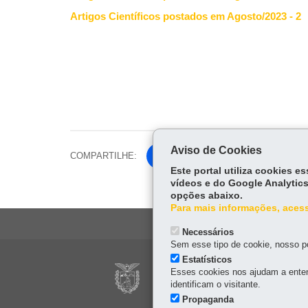
Artigos Científicos postados em Agosto/2023 - 2
Aviso de Cookies
COMPARTILHE:
Fa
W
Este portal utiliza cookies 
ce
ha
Tw
vídeos e do Google Analytics
bo
ts
opções abaixo.
itt
ok
Ap
Para mais informações, acess
er
p
Necessários
Sem esse tipo de cookie, nosso po
Navegação
Estatísticos
POLÍCIA MILITAR 
Esses cookies nos ajudam a enten
principal
identificam o visitante.
ACADEMIA POLICI
Propaganda
Rodovia BR-277 - Km 72